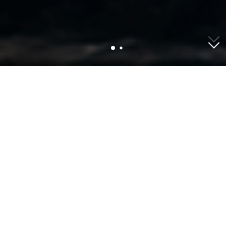
2-28 июля – касса театра не работает; билеты
доступны на сайте.
Подробнее о работе кассы летом и
возврате билетов ↗
Events
August
download